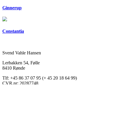
Ginnerup
Constantia
Svend Vahle Hansen
Lerbakken 54, Følle
8410 Rønde
Tlf: +45 86 37 07 95 (+ 45 20 18 64 99)
CVR.nr: 20287748
Copyright © 2026
Svend og Kirsten
. All Rights Reserved.
Catch Base by
Catch Themes
Scroll
Forside
Up
Drejning
CNC Fræsning
Smykker
Diverse