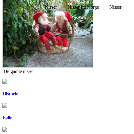
Nisser
Nisser fra Norge
Nisser
De gamle nisser
Historie
Følle