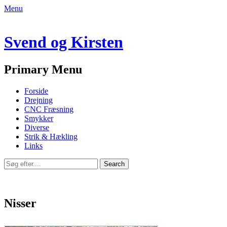
Menu
Svend og Kirsten
Email
Primary Menu
Skip
Forside
to
Drejning
content
CNC Fræsning
Smykker
Diverse
Strik & Hækling
Links
Search
Search
for:
Nisser